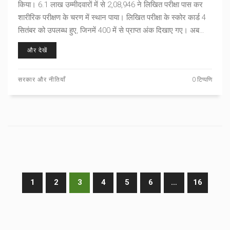
किया। 6.1 लाख उम्मीदवारों में से 2,08,946 ने लिखित परीक्षा पास कर
शारीरिक परीक्षण के चरण में स्थान पाया। लिखित परीक्षा के स्कोर कार्ड 4
सितंबर को उपलब्ध हुए, जिनमें 400 में से प्राप्त अंक दिखाए गए। अब
शॉर्टलिस्टेड उम्मीदवार PET और PST के लिए तैयारी कर रहे हैं। परिणाम
और देखें
PDF के रूप में RSSB की आधिकारिक वेबसाइट पर उपलब्ध है।
सरकार और नीतियाँ
0 टिप्पणि
1
2
3
4
5
6
…
16