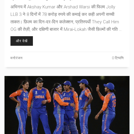
पोस्ट‑COVID हिट सूची में छठा स्थान
अभिनय में Akshay Kumar और Arshad Warsi की फिल्म Jolly
LLB 3 ने 8 दिनों में 78 करोड़ रुपये की कमाई कर कही अपनी सच्ची
ताकत। फ़िल्म का दिन‑दर‑दिन कलेक्शन, प्रतिस्पर्धी They Call Him
OG की तेज़ी, और दक्षिणी बाजार में Mirai‑Lokah जैसी फ़िल्मों की गति को
इस लेख में विस्तार से पढ़ें।
और देखें
मनोरंजन
0 टिप्पणि