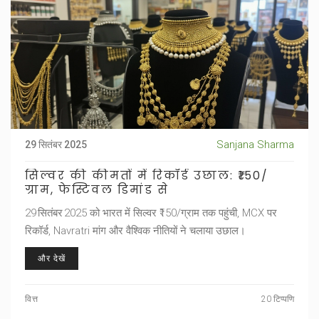
Sanjana Sharma
29 सितंबर 2025
सिल्वर की कीमतों में रिकॉर्ड उछाल: ₹150/
ग्राम, फेस्टिवल डिमांड से
29 सितंबर 2025 को भारत में सिल्वर ₹150/ग्राम तक पहुंची, MCX पर
रिकॉर्ड, Navratri मांग और वैश्विक नीतियों ने चलाया उछाल।
और देखें
वित्त
20 टिप्पणि