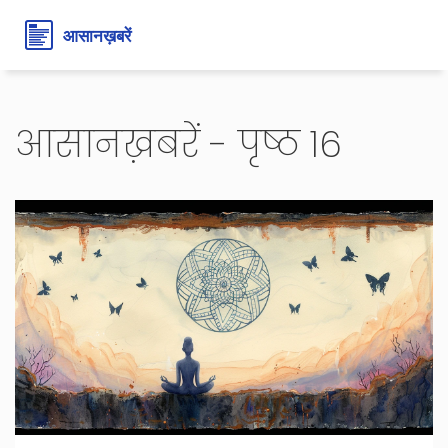
आसानख़बरें - पृष्ठ 16