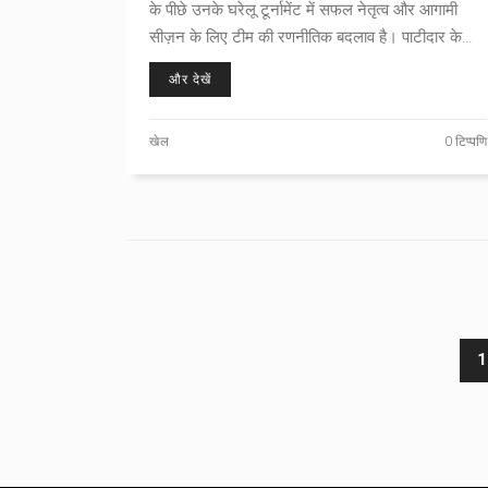
के पीछे उनके घरेलू टूर्नामेंट में सफल नेतृत्व और आगामी
सीज़न के लिए टीम की रणनीतिक बदलाव है। पाटीदार के
अनुभवी नेतृत्व से RCB को आगामी सीजन में नई दिशा मिलने
और देखें
की उम्मीद है।
खेल
0 टिप्पणि
1