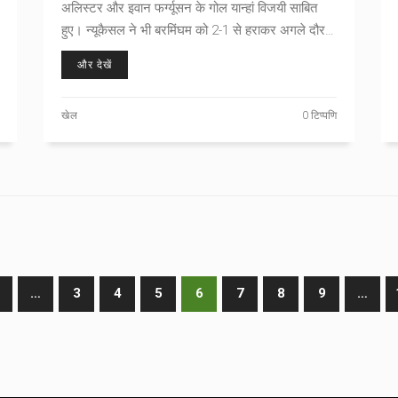
अलिस्टर और इवान फर्ग्यूसन के गोल यान्हां विजयी साबित
हुए। न्यूकैसल ने भी बरमिंघम को 2-1 से हराकर अगले दौर में
जगह बनाई।
और देखें
खेल
0 टिप्पणि
…
3
4
5
6
7
8
9
…