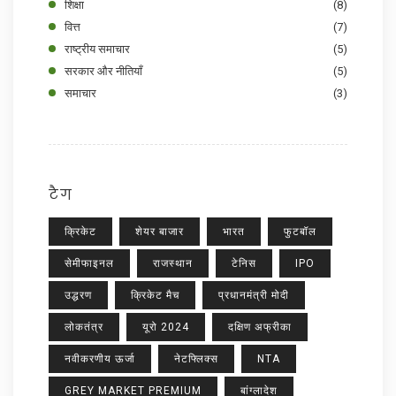
शिक्षा
(8)
वित्त
(7)
राष्ट्रीय समाचार
(5)
सरकार और नीतियाँ
(5)
समाचार
(3)
टैग
क्रिकेट
शेयर बाजार
भारत
फुटबॉल
सेमीफाइनल
राजस्थान
टेनिस
IPO
उद्धरण
क्रिकेट मैच
प्रधानमंत्री मोदी
लोकतंत्र
यूरो 2024
दक्षिण अफ्रीका
नवीकरणीय ऊर्जा
नेटफ्लिक्स
NTA
GREY MARKET PREMIUM
बांग्लादेश