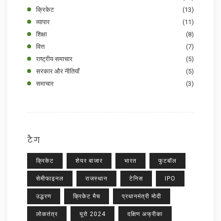
क्रिकेट
(13)
व्यापार
(11)
शिक्षा
(8)
वित्त
(7)
राष्ट्रीय समाचार
(5)
सरकार और नीतियाँ
(5)
समाचार
(3)
टैग
क्रिकेट
शेयर बाजार
भारत
फुटबॉल
सेमीफाइनल
राजस्थान
टेनिस
IPO
उद्धरण
क्रिकेट मैच
प्रधानमंत्री मोदी
लोकतंत्र
यूरो 2024
दक्षिण अफ्रीका