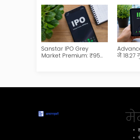
Sanstar IPO Grey
Advance
Market Premium: ₹95
ने 18.27 
की ताकतवर मांग, क्या यह
ओवरसब्सक
IPO आपके लिए फायदेमंद
से बढ़ा
हो सकता है?
मेन
ह
स