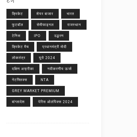
टैग
क्रिकेट
शेयर बाजार
भारत
फुटबॉल
सेमीफाइनल
राजस्थान
टेनिस
IPO
उद्धरण
क्रिकेट मैच
प्रधानमंत्री मोदी
लोकतंत्र
यूरो 2024
दक्षिण अफ्रीका
नवीकरणीय ऊर्जा
नेटफ्लिक्स
NTA
GREY MARKET PREMIUM
बांग्लादेश
पेरिस ओलंपिक्स 2024