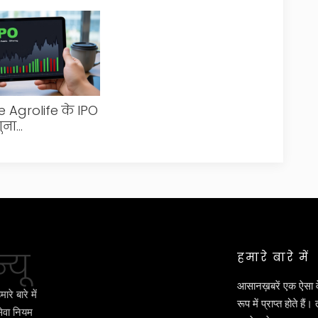
 Agrolife के IPO
गुना
्राइब, GMP तेज़ी
्यू
हमारे बारे में
आसानख़बरें एक ऐसा 
मारे बारे में
रूप में प्राप्त होते ह
ेवा नियम