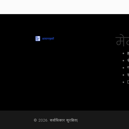
मेन
ह
स
ग
स
© 2026. सर्वाधिकार सुरक्षित|