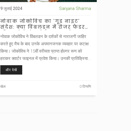
Sanjana Sharma
9 जुलाई 2024
नोवाक जोकोविच का 'गूड नाइट'
संदेश: क्या विंबलडन में रोजर फेडरर
की चर्चा से हो रही है नाराजगी?
नोवाक जोकोविच ने विंबलडन के दर्शकों से नाराजगी जाहिर
करते हुए मैच के बाद उनके अपमानजनक व्यवहार पर कटाक्ष
किया। जोकोविच ने 15वीं वरीयता प्राप्त होल्गर रूण को
हराकर क्वार्टर फाइनल में प्रवेश किया। उनकी प्रतिक्रिया
विंबलडन में रोजर फेडरर की लगातार हो रही चर्चा से उपजी हो
और देखें
सकती है।
खेल
0 टिप्पणि