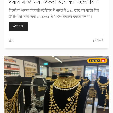
दबाव में ले गये, दिल्ली टेस्ट का पहला दिन
दिल्ली के अरुण जयतली स्टेडियम में भारत ने 2nd टेस्ट का पहला दिन
318/2 से जीत लिया; Jaiswal ने 173* बनाकर दबदबा बनाया।
और देखें
खेल
13 टिप्पणि