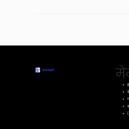
मेन
ह
स
ग
स