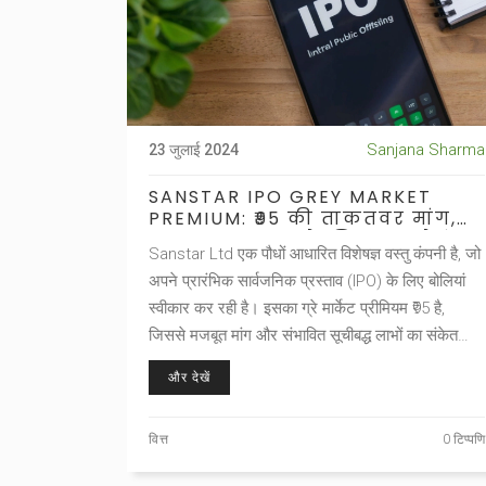
Sanjana Sharma
23 जुलाई 2024
SANSTAR IPO GREY MARKET
PREMIUM: ₹95 की ताकतवर मांग,
क्या यह IPO आपके लिए फायदेमंद
Sanstar Ltd एक पौधों आधारित विशेषज्ञ वस्तु कंपनी है, जो
हो सकता है?
अपने प्रारंभिक सार्वजनिक प्रस्ताव (IPO) के लिए बोलियां
स्वीकार कर रही है। इसका ग्रे मार्केट प्रीमियम ₹95 है,
जिससे मजबूत मांग और संभावित सूचीबद्ध लाभों का संकेत
मिलता है। IPO का आकार ₹510.15 करोड़ है और प्रति शेयर
और देखें
मूल्य बैंड ₹90 से ₹95 रखा गया है।
वित्त
0 टिप्पणि