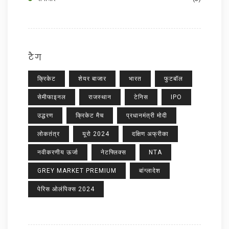
टैग
क्रिकेट
शेयर बाजार
भारत
फुटबॉल
सेमीफाइनल
राजस्थान
टेनिस
IPO
उद्धरण
क्रिकेट मैच
प्रधानमंत्री मोदी
लोकतंत्र
यूरो 2024
दक्षिण अफ्रीका
नवीकरणीय ऊर्जा
नेटफ्लिक्स
NTA
GREY MARKET PREMIUM
बांग्लादेश
पेरिस ओलंपिक्स 2024