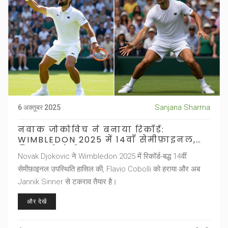
Sanjana Sharma
6 अक्तूबर 2025
नवाक जोकोविच ने बनाया रिकॉर्ड:
WIMBLEDON 2025 में 14वाँ सेमीफ़ाइनल,
सिन्नर से होगी टक्कर
Novak Djokovic ने Wimbledon 2025 में रिकॉर्ड‑बद्ध 14वीं
सेमीफ़ाइनल उपस्थिति हासिल की, Flavio Cobolli को हराया और अब
Jannik Sinner से टकराव तैयार है।
और देखें