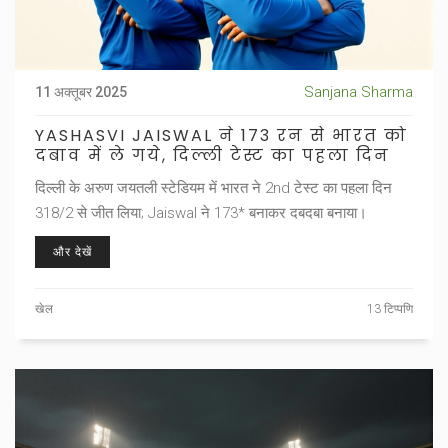
Sanjana Sharma
11 अक्तूबर 2025
YASHASVI JAISWAL ने 173 रन से भारत को
दबाव में ले गये, दिल्ली टेस्ट का पहला दिन
दिल्ली के अरुण जयतली स्टेडियम में भारत ने 2nd टेस्ट का पहला दिन
318/2 से जीत लिया; Jaiswal ने 173* बनाकर दबदबा बनाया।
और देखें
खेल
13 टिप्पणि