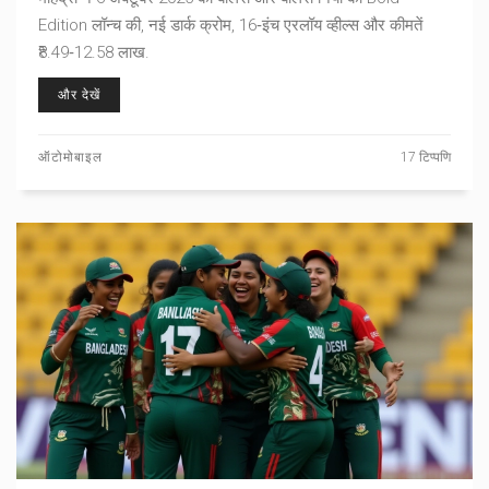
Edition लॉन्च की, नई डार्क क्रोम, 16‑इंच एरलॉय व्हील्स और कीमतें
₹8.49‑12.58 लाख.
और देखें
ऑटोमोबाइल
17 टिप्पणि