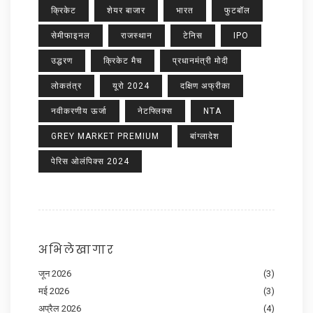
क्रिकेट
शेयर बाजार
भारत
फुटबॉल
सेमीफाइनल
राजस्थान
टेनिस
IPO
उद्धरण
क्रिकेट मैच
प्रधानमंत्री मोदी
लोकतंत्र
यूरो 2024
दक्षिण अफ्रीका
नवीकरणीय ऊर्जा
नेटफ्लिक्स
NTA
GREY MARKET PREMIUM
बांग्लादेश
पेरिस ओलंपिक्स 2024
अभिलेखागार
जून 2026
(3)
मई 2026
(3)
अप्रैल 2026
(4)