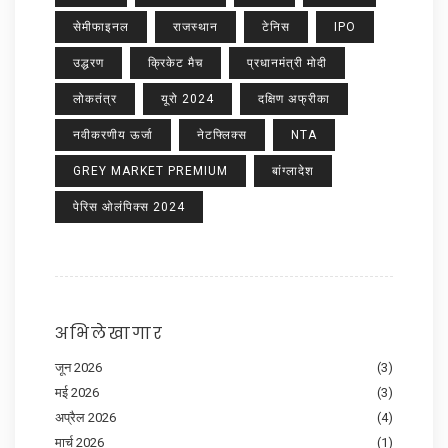
सेमीफाइनल
राजस्थान
टेनिस
IPO
उद्धरण
क्रिकेट मैच
प्रधानमंत्री मोदी
लोकतंत्र
यूरो 2024
दक्षिण अफ्रीका
नवीकरणीय ऊर्जा
नेटफ्लिक्स
NTA
GREY MARKET PREMIUM
बांग्लादेश
पेरिस ओलंपिक्स 2024
अभिलेखागार
जून 2026
(3)
मई 2026
(3)
अप्रैल 2026
(4)
मार्च 2026
(1)