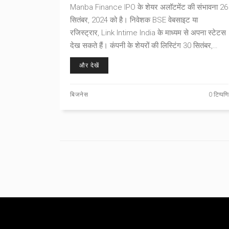
लिस्टिंग डेट और अन्य जानकारियां
Manba Finance IPO के शेयर अलॉटमेंट की संभावना 26
सितंबर, 2024 को है। निवेशक BSE वेबसाइट या
रजिस्ट्रार, Link Intime India के माध्यम से अपना स्टेटस
देख सकते हैं। कंपनी के शेयरों की लिस्टिंग 30 सितंबर,
2024 को एक्सचेंजों पर अपेक्षित है। अनलिस्टेड बाजार में
और देखें
शेयर जीएमपी के साथ 58 रुपये के प्रीमियम पर ट्रेड कर रहे
हैं।
बिजनेस
0 टिप्पणि