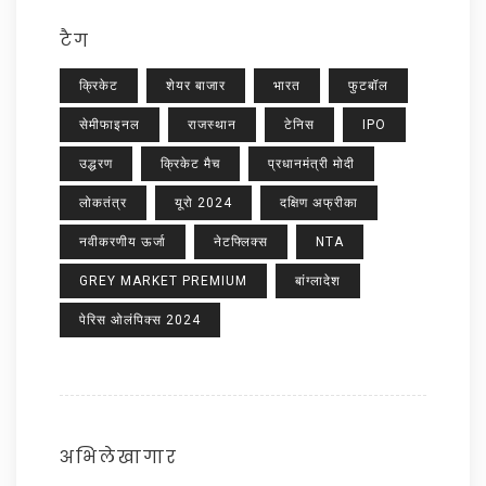
टैग
क्रिकेट
शेयर बाजार
भारत
फुटबॉल
सेमीफाइनल
राजस्थान
टेनिस
IPO
उद्धरण
क्रिकेट मैच
प्रधानमंत्री मोदी
लोकतंत्र
यूरो 2024
दक्षिण अफ्रीका
नवीकरणीय ऊर्जा
नेटफ्लिक्स
NTA
GREY MARKET PREMIUM
बांग्लादेश
पेरिस ओलंपिक्स 2024
अभिलेखागार