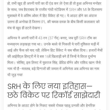
हो, तभी खुद ही अपनी पारी का दी एंड कर ले! ऐसा ही तो हुआ
अभिनव मनोहर
के साथ, जब हैदराबाद के राजीव गांधी स्टेडियम में SRH और MI के दिलचस्प
मुकाबले में वे अंतिम ओवर में
हिट विकेट
हो गए। ये आउट होने का अंदाज
उतना ही अनोखा है जितना IPL की चमक-दमक के बीच किसी कलाकार को
मंच से खुद ही हटते देखना।
अभिनव ने अपनी पारी में 43 रन (37 गेंद) बनाए, जब पूरी SRH टीम का
मध्यक्रम लड़खड़ा गया था। उनके बल्ले से निकली ये पारी मुश्किल घड़ी में
आई और फैंस को याद रही, लेकिन हिट विकेट ने सब चौंका दिया। हजारों मैचों
की आईपीएल हिस्ट्री में वे बस 16वें खिलाड़ी बने हैं जिन्हें ये विरल दुर्भाग्य
मिला। सोचिए, इस लिस्ट में
युवराज सिंह
,
डेविड वॉर्नर
और
राशिद खान
जैसे
नाम भी हैं—मतलब, बड़े दिग्गजों की जमात में अभिनेता अब अभिनव का नाम
भी जुड़ गया!
SRH के लिए नया इतिहास—
छठे विकेट पर रिकॉर्ड साझेदारी
अभिनव के आउट होने के निकट सबसे रोचक पहलू उनकी और
हेनरिक