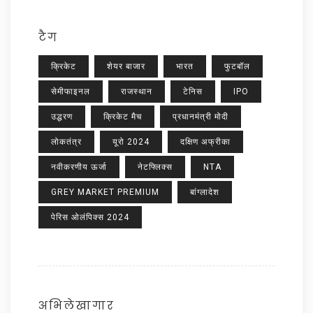
टैग
क्रिकेट
शेयर बाजार
भारत
फुटबॉल
सेमीफाइनल
राजस्थान
टेनिस
IPO
उद्धरण
क्रिकेट मैच
प्रधानमंत्री मोदी
लोकतंत्र
यूरो 2024
दक्षिण अफ्रीका
नवीकरणीय ऊर्जा
नेटफ्लिक्स
NTA
GREY MARKET PREMIUM
बांग्लादेश
पेरिस ओलंपिक्स 2024
अभिलेखागार