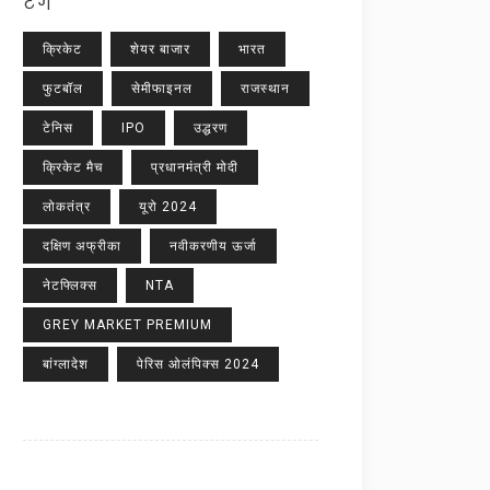
टैग
क्रिकेट
शेयर बाजार
भारत
फुटबॉल
सेमीफाइनल
राजस्थान
टेनिस
IPO
उद्धरण
क्रिकेट मैच
प्रधानमंत्री मोदी
लोकतंत्र
यूरो 2024
दक्षिण अफ्रीका
नवीकरणीय ऊर्जा
नेटफ्लिक्स
NTA
GREY MARKET PREMIUM
बांग्लादेश
पेरिस ओलंपिक्स 2024