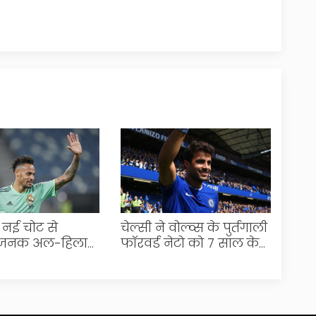
 नई चोट से
चेल्सी ने वोल्व्स के पुर्तगाली
जनक अल-हिलाल
फॉरवर्ड नेटो को 7 साल के
े जीत
अनुबंध पर किया साइन