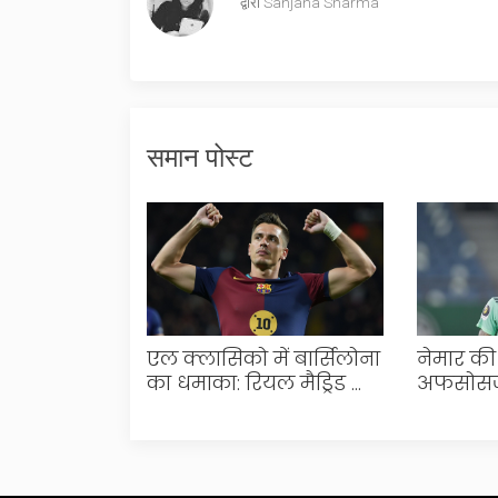
द्वारा
Sanjana Sharma
समान पोस्ट
एल क्लासिको में बार्सिलोना
नेमार की
का धमाका: रियल मैड्रिड को
अफसोस
4-0 से हराया
की 3-0 स