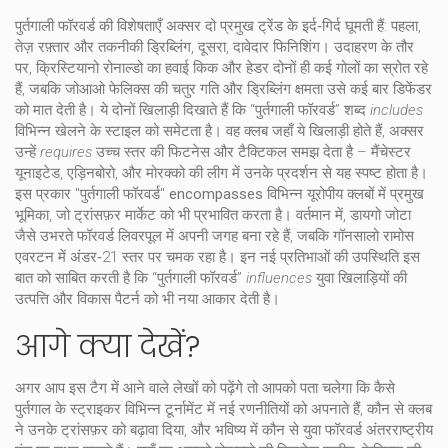
पुर्तगाली फॉरवर्ड
की विशेषताएँ अक्सर दो प्रमुख ट्रेंड के इर्द‑गिर्द घूमती हैं: पहला,
तेज़ रफ़्तार और तकनीकी ड्रिब्लिंग, दूसरा, दावेदार फिनिशिंग। उदाहरण के तौर
पर, क्रिस्टियानो रोनाल्डो का हवाई किक और हेडर दोनों ही कई गोलों का स्रोत रहे
हैं, जबकि जोआओ फेलिक्स की चतुर गति और ड्रिब्लिंग क्षमता उसे कई बार डिफेंडर
को मात देती है। ये दोनों खिलाड़ी दिखाते हैं कि “पुर्तगाली फॉरवर्ड” शब्द
includes
विभिन्न खेलने के स्टाइल को समेटता है। वह क्लब जहाँ ये खिलाड़ी होते हैं, अक्सर
उन्हें
requires
उच्च स्तर की फिटनेस और टैक्टिकल समझ देता है – मैंचेस्टर
यूनाइटेड, एड़िनबोरो, और मोरक्को की लीग में उनके प्रदर्शन से यह स्पष्ट होता है।
इस प्रकार "पुर्तगाली फॉरवर्ड"
encompasses
विभिन्न यूरोपीय क्लबों में प्रमुख
भूमिका, जो ट्रांसफ़र मार्केट को भी प्रभावित करता है। वर्तमान में, डायगो जोटा
जैसे उभरते फॉरवर्ड लिवरपूल में अपनी जगह बना रहे हैं, जबकि गॉनसालो रामोस
एवरटन में अंडर‑21 स्तर पर चमक रहा है। इन नई प्रतिभाओं की उपस्थिति इस
बात को साबित करती है कि “पुर्तगाली फॉरवर्ड”
influences
युवा खिलाड़ियों की
उत्पत्ति और विकास पैटर्न को भी नया आकार देती है।
आगे क्या देखें?
अगर आप इस टैग में आने वाले लेखों को पढ़ेंगे तो आपको पता चलेगा कि कैसे
पुर्तगाल के स्ट्राइकर विभिन्न टूर्नामेंट में नई रणनीतियों को अपनाते हैं, कौन से क्लब
ने उनके ट्रांसफ़र को बढ़ावा दिया, और भविष्य में कौन से युवा फॉरवर्ड अंतरराष्ट्रीय