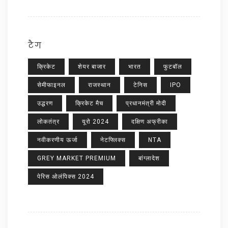
टैग
क्रिकेट
शेयर बाजार
भारत
फुटबॉल
सेमीफाइनल
राजस्थान
टेनिस
IPO
उद्धरण
क्रिकेट मैच
प्रधानमंत्री मोदी
लोकतंत्र
यूरो 2024
दक्षिण अफ्रीका
नवीकरणीय ऊर्जा
नेटफ्लिक्स
NTA
GREY MARKET PREMIUM
बांग्लादेश
पेरिस ओलंपिक्स 2024