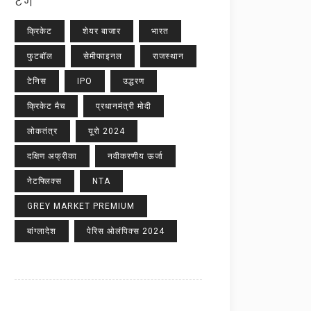
टैग
क्रिकेट
शेयर बाजार
भारत
फुटबॉल
सेमीफाइनल
राजस्थान
टेनिस
IPO
उद्धरण
क्रिकेट मैच
प्रधानमंत्री मोदी
लोकतंत्र
यूरो 2024
दक्षिण अफ्रीका
नवीकरणीय ऊर्जा
नेटफ्लिक्स
NTA
GREY MARKET PREMIUM
बांग्लादेश
पेरिस ओलंपिक्स 2024