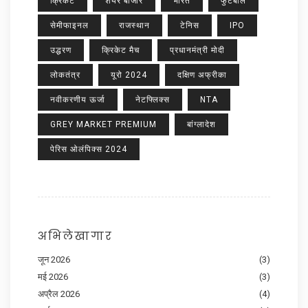
क्रिकेट
शेयर बाजार
भारत
फुटबॉल
सेमीफाइनल
राजस्थान
टेनिस
IPO
उद्धरण
क्रिकेट मैच
प्रधानमंत्री मोदी
लोकतंत्र
यूरो 2024
दक्षिण अफ्रीका
नवीकरणीय ऊर्जा
नेटफ्लिक्स
NTA
GREY MARKET PREMIUM
बांग्लादेश
पेरिस ओलंपिक्स 2024
अभिलेखागार
जून 2026
(3)
मई 2026
(3)
अप्रैल 2026
(4)