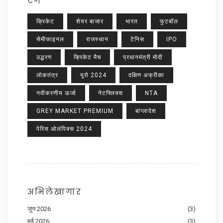
टैग
क्रिकेट
शेयर बाजार
भारत
फुटबॉल
सेमीफाइनल
राजस्थान
टेनिस
IPO
उद्धरण
क्रिकेट मैच
प्रधानमंत्री मोदी
लोकतंत्र
यूरो 2024
दक्षिण अफ्रीका
नवीकरणीय ऊर्जा
नेटफ्लिक्स
NTA
GREY MARKET PREMIUM
बांग्लादेश
पेरिस ओलंपिक्स 2024
अभिलेखागार
जून 2026
(3)
मई 2026
(3)