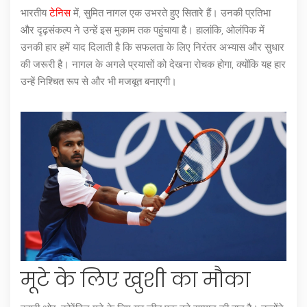
भारतीय
टेनिस
में, सुमित नागल एक उभरते हुए सितारे हैं। उनकी प्रतिभा
और दृढ़संकल्प ने उन्हें इस मुकाम तक पहुंचाया है। हालांकि, ओलंपिक में
उनकी हार हमें याद दिलाती है कि सफलता के लिए निरंतर अभ्यास और सुधार
की जरूरी है। नागल के अगले प्रयासों को देखना रोचक होगा, क्योंकि यह हार
उन्हें निश्चित रूप से और भी मजबूत बनाएगी।
मूटे के लिए खुशी का मौका