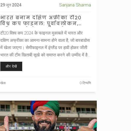
Sanjana Sharma
29 जून 2024
भारत बनाम दक्षिण अफ्रीका टी20
विश्व कप फाइनल: पूर्वावलोकन,
भविष्यवाणी, हेड-टू-हेड, टीम
टी20 विश्व कप 2024 के फाइनल मुकाबले में भारत और
समाचार, और पिच रिपोर्ट
दक्षिण अफ्रीका का आमना-सामना होने वाला है, जो बारबाडोस
में खेला जाएगा। सेमीफाइनल में इंग्लैंड पर हावी होकर जीती
भारत की टीम खिताबी सूखे को समाप्त करने की उम्मीद में है,
जबकि दक्षिण अफ्रीका अपना पहला विश्व कप खिताब चाहती
और देखें
है।
खेल
0 टिप्पणि