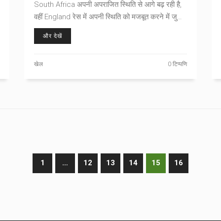
South Africa अपनी अपराजित स्थिति से आगे बढ़ रही है,
वहीं England रेस में अपनी स्थिति को मजबूत करने में जुटा
है। मुकाबले की खासियतें और टीमों की कमजोरियों पर नज़र
और देखें
डालते हैं इस विस्तृत लेख में।
खेल
0 टिप्पणि
1
…
12
13
14
15
16