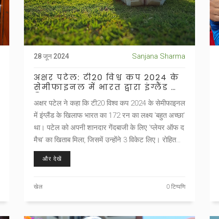
Sanjana Sharma
28 जून 2024
अक्षर पटेल: टी20 विश्व कप 2024 के
सेमीफाइनल में भारत द्वारा इंग्लैंड को
दिए गए 172 रन का लक्ष्य था 'बहुत
अक्षर पटेल ने कहा कि टी20 विश्व कप 2024 के सेमीफाइनल
अच्छा'
में इंग्लैंड के खिलाफ भारत का 172 रन का लक्ष्य 'बहुत अच्छा'
था। पटेल को अपनी शानदार गेंदबाजी के लिए 'प्लेयर ऑफ द
मैच' का खिताब मिला, जिसमें उन्होंने 3 विकेट लिए। रोहित
शर्मा की कप्तानी में टीम ने पिच की कठिनाइयों का मुकाबला
और देखें
किया और अंततः 68 रन से जीत हासिल की।
खेल
0 टिप्पणि