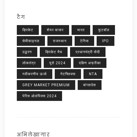
टैग
क्रिकेट
शेयर बाजार
भारत
फुटबॉल
सेमीफाइनल
राजस्थान
टेनिस
IPO
उद्धरण
क्रिकेट मैच
प्रधानमंत्री मोदी
लोकतंत्र
यूरो 2024
दक्षिण अफ्रीका
नवीकरणीय ऊर्जा
नेटफ्लिक्स
NTA
GREY MARKET PREMIUM
बांग्लादेश
पेरिस ओलंपिक्स 2024
अभिलेखागार