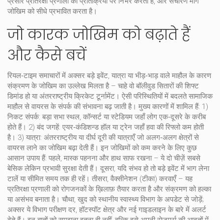
प्रसार प्रतिरक्षा प्रणाली की प्रतिक्रिया पर निर्भर करता है, और संचारण मार्ग
जोखिम को सीधे प्रभावित करता है।
जो कारक जोखिम को बढ़ाते हैं
और कैसे बचें
रियल‑टाइम समाचारों में अक्सर बड़े इवेंट, यात्रा या भीड़‑भाड़ वाले माहौल के कारण
संक्रमण के जोखिम का उल्लेख मिलता है – चाहे वो बॉलीवुड सितारों की शिफ्ट
डिमांड हो या अंतरराष्ट्रीय क्रिकेट टूर्नामेंट। ऐसी परिस्थितियों में
बदलते सामाजिक
माहौल
से वायरस के संपर्क की संभावना बढ़ जाती है। मुख्य कारणों में शामिल हैं: 1)
निकट संपर्क: बड़ा सभा स्थल, कॉन्सर्ट या स्टेडियम जहाँ लोग एक‑दूसरे के करीब
होते हैं। 2) बंद जगहें: एयर‑कंडिशन्ड हॉल या ट्रेन जहाँ हवा की रिफ्लो कम होती
है। 3) यात्रा: अंतरराष्ट्रीय या दीर्घ दूरी की यात्राएँ जो अलग‑अलग क्षेत्रों से
वायरस लाने का जोखिम बढ़ा देती हैं। इन जोखिमों को कम करने के लिए कुछ
आसान उपाय हैं: पहले, मास्क पहनना और हाथ साफ रखना – ये दो चीज़ें सबसे
बेसिक लेकिन प्रभावी सुरक्षा देती हैं। दूसरा, यदि संभव हो तो बड़े इवेंट में भाग लेना
टालें या सीमित समय तक ही रहें। तीसरा, वैक्सीनेशन (टीका) करवाएँ – यह
प्रतिरक्षा प्रणाली को रोगजनकों के ख़िलाफ़ तैयार करता है और संक्रमण को हल्का
या असंभव बनाता है। चौथा, खुद को स्थानीय स्वास्थ्य विभाग के अपडेट से जोड़ें;
अक्सर ये विभाग परीक्षण दर, हॉटस्पॉट क्षेत्र और नई गाइडलाइन के बारे में अलर्ट