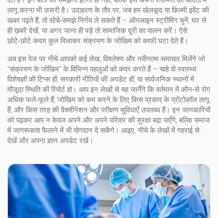
देते हैं। इन बातों को समझना इतना ही नहीं, बल्कि इसे अपनी रोज़मर्रा की आदतों में
लागू करना भी ज़रूरी है। उदाहरण के तौर पर, जब हम खेलकूद या फ़िल्मी इवेंट की
खबर पढ़ते हैं, तो सोचे‑समझे निर्णय ले सकते हैं – ऑनलाइन स्ट्रीमिंग चुनें, घर से
ही ख़बरें देखें, या अगर जाना ही पड़े तो सामाजिक दूरी का पालन करें। ऐसे
छोटे‑छोटे कदम कुल मिलाकर संक्रमण के जोखिम को काफी घटा देते हैं।
अब इस पेज पर नीचे आपको कई लेख, विश्लेषण और नवीनतम समाचार मिलेंगे जो
"संक्रमण के जोखिम" के विभिन्न पहलुओं को कवर करते हैं – चाहे वो स्वास्थ्य
विशेषज्ञों की टिप्स हों, सरकारी नीतियों की अपडेट हों, या सार्वजनिक स्थानों में
मौजूदा स्थिति की रिपोर्ट हो। आप इन लेखों से यह जानेँगे कि वर्तमान में कौन‑से रोग
अधिक फले‑फूले हैं, जोखिम को कम करने के लिए किस प्रकार के प्रोटोकॉल लागू
हैं, और किस तरह की वैक्सीनेशन और परीक्षण सुविधाएँ उपलब्ध हैं। इन जानकारियों
को पढ़कर आप न केवल अपने और अपने परिवार की सुरक्षा बढ़ा पाएँगे, बल्कि समाज
में जागरूकता फैलाने में भी योगदान दे सकेंगे। आइए, नीचे के लेखों में गहराई से
देखें और अपना ज्ञान अपडेट रखें।