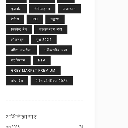
फुटबॉल
सेमीफाइनल
राजस्थान
टेनिस
IPO
उद्धरण
क्रिकेट मैच
प्रधानमंत्री मोदी
लोकतंत्र
यूरो 2024
दक्षिण अफ्रीका
नवीकरणीय ऊर्जा
नेटफ्लिक्स
NTA
GREY MARKET PREMIUM
बांग्लादेश
पेरिस ओलंपिक्स 2024
अभिलेखागार
जून 2026
(3)