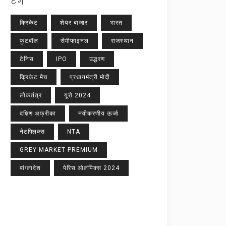
टैग
क्रिकेट
शेयर बाजार
भारत
फुटबॉल
सेमीफाइनल
राजस्थान
टेनिस
IPO
उद्धरण
क्रिकेट मैच
प्रधानमंत्री मोदी
लोकतंत्र
यूरो 2024
दक्षिण अफ्रीका
नवीकरणीय ऊर्जा
नेटफ्लिक्स
NTA
GREY MARKET PREMIUM
बांग्लादेश
पेरिस ओलंपिक्स 2024