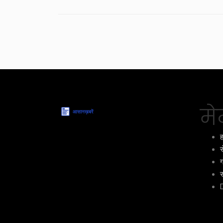
मेन
ह
स
ग
स