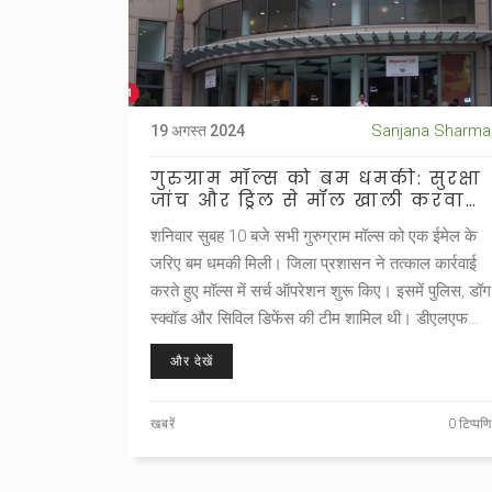
Sanjana Sharma
19 अगस्त 2024
गुरुग्राम मॉल्स को बम धमकी: सुरक्षा
जांच और ड्रिल से मॉल खाली करवाए
गए
शनिवार सुबह 10 बजे सभी गुरुग्राम मॉल्स को एक ईमेल के
जरिए बम धमकी मिली। जिला प्रशासन ने तत्काल कार्रवाई
करते हुए मॉल्स में सर्च ऑपरेशन शुरू किए। इसमें पुलिस, डॉग
स्क्वॉड और सिविल डिफेंस की टीम शामिल थी। डीएलएफ
मॉल, नॉएडा को एहतियातन खाली करवाया गया। बाद में इसे
और देखें
सुरक्षा ड्रिल बताया गया। किसी भी संदिग्ध वस्तु की पुष्टि नहीं
हुई।
खबरें
0 टिप्पणि