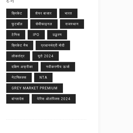
टैग
क्रिकेट
शेयर बाजार
भारत
फुटबॉल
सेमीफाइनल
राजस्थान
टेनिस
IPO
उद्धरण
क्रिकेट मैच
प्रधानमंत्री मोदी
लोकतंत्र
यूरो 2024
दक्षिण अफ्रीका
नवीकरणीय ऊर्जा
नेटफ्लिक्स
NTA
GREY MARKET PREMIUM
बांग्लादेश
पेरिस ओलंपिक्स 2024