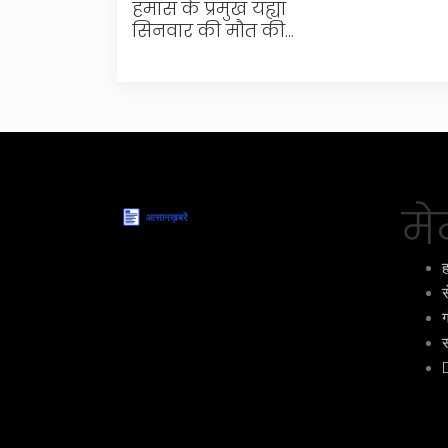
हमास के प्रमुख यह्या
सिनवार की मौत की
संभावना: इजराइली हवाई
हमले के बाद डीएनए
परीक्षण से पुष्टि की कोशिश
मेन
ह
स
ग
स