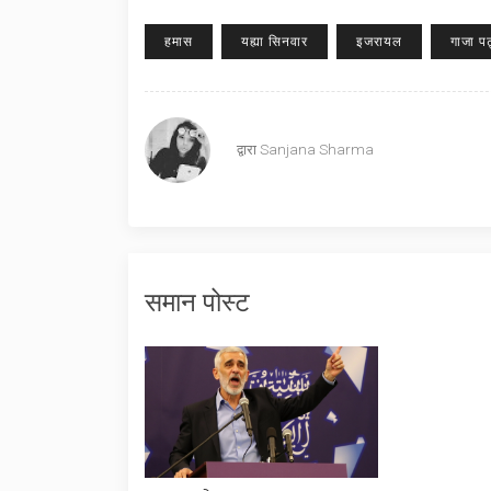
हमास
यह्या सिनवार
इजरायल
गाजा पट
द्वारा
Sanjana Sharma
समान पोस्ट