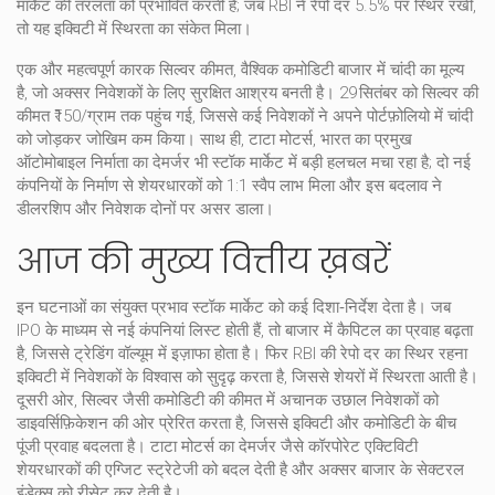
मार्केट की तरलता को प्रभावित करती है; जब RBI ने रेपो दर 5.5% पर स्थिर रखी,
तो यह इक्विटी में स्थिरता का संकेत मिला।
एक और महत्वपूर्ण कारक
सिल्वर कीमत
,
वैश्विक कमोडिटी बाजार में चांदी का मूल्य
है, जो अक्सर निवेशकों के लिए सुरक्षित आश्रय बनती है। 29 सितंबर को सिल्वर की
कीमत ₹150/ग्राम तक पहुंच गई, जिससे कई निवेशकों ने अपने पोर्टफ़ोलियो में चांदी
को जोड़कर जोखिम कम किया। साथ ही,
टाटा मोटर्स
,
भारत का प्रमुख
ऑटोमोबाइल निर्माता
का देमर्जर भी स्टॉक मार्केट में बड़ी हलचल मचा रहा है; दो नई
कंपनियों के निर्माण से शेयरधारकों को 1:1 स्वैप लाभ मिला और इस बदलाव ने
डीलरशिप और निवेशक दोनों पर असर डाला।
आज की मुख्य वित्तीय ख़बरें
इन घटनाओं का संयुक्त प्रभाव स्टॉक मार्केट को कई दिशा‑निर्देश देता है। जब
IPO के माध्यम से नई कंपनियां लिस्ट होती हैं, तो बाजार में कैपिटल का प्रवाह बढ़ता
है, जिससे ट्रेडिंग वॉल्यूम में इज़ाफा होता है। फिर RBI की रेपो दर का स्थिर रहना
इक्विटी में निवेशकों के विश्वास को सुदृढ़ करता है, जिससे शेयरों में स्थिरता आती है।
दूसरी ओर, सिल्वर जैसी कमोडिटी की कीमत में अचानक उछाल निवेशकों को
डाइवर्सिफ़िकेशन की ओर प्रेरित करता है, जिससे इक्विटी और कमोडिटी के बीच
पूंजी प्रवाह बदलता है। टाटा मोटर्स का देमर्जर जैसे कॉरपोरेट एक्टिविटी
शेयरधारकों की एग्जिट स्ट्रेटेजी को बदल देती है और अक्सर बाजार के सेक्टरल
इंडेक्स को रीसेट कर देती है।