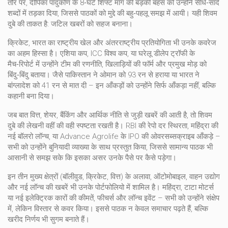
तौर पर, दीपिका पादुकोण के 8‑घंटे शिफ्ट माँग की बड़की बहस को उन्होंने सीधे‑सादे
शब्दों में तड़का दिया, जिससे पाठकों को मुद्दे की बहु‑पहलू समझ में आयी। यही
शिवम
दुबे
की ताकत है: जटिल खबरों को सहज बनाना।
क्रिकेट
,
भारत का राष्ट्रीय खेल और अंतरराष्ट्रीय प्रतियोगिता
भी उनके कवरेज
का अहम हिस्सा है। एशिया कप, ICC विश्व कप, या घरेलू डीलेप ट्रॉफी के
मैच‑रिपोर्ट में उन्होंने टीम की रणनीति, खिलाड़ियों की फॉर्म और प्रमुख मोड़ को
बिंदु‑बिंदु बताया। जैसे पाकिस्तान ने ओमान को 93 रन से हराया या भारत ने
बांग्लादेश को 41 रन से मात दी – इन आँकड़ों को उन्होंने सिर्फ आँकड़ा नहीं, बल्कि
कहानी बना दिया।
जब बात
वित्त
,
शेयर, बैंकिंग और आर्थिक नीति से जुड़ी खबरें
की आती है, तो शिवम
दुबे की लेखनी वहीं की वही स्पष्टता रखती है। RBI की रेपो दर स्थिरता, महिंद्रा की
नई बॉलरो लॉन्च, या Advance Agrolife के IPO की ओवरसब्सक्राइब आँकड़े –
सभी को उन्होंने बुनियादी व्याख्या के साथ प्रस्तुत किया, जिससे सामान्य पाठक भी
आसानी से समझ सके कि इसका असर उनके पैसे पर कैसे पड़ेगा।
इन तीन मुख्य क्षेत्रों (बॉलीवुड, क्रिकेट, वित्त) के अलावा,
ऑटोमोबाइल
,
वाहन उद्योग
और नई लॉन्च की खबरें
भी उनके पोर्टफोलियो में शामिल है। महिंद्रा, टाटा मोटर्स
या नई इलेक्ट्रिक कारों की कीमतें, फीचर्स और लॉन्च इवेंट – सभी को उन्होंने संक्षेप
में, लेकिन विस्तार से कवर किया। इससे पाठक न केवल समाचार पढ़ते हैं, बल्कि
खरीद निर्णय भी सुगम बनाते हैं।