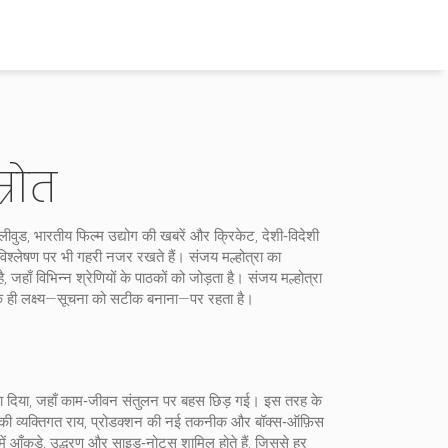
्रोत
लीवुड
,
भारतीय फिल्म उद्योग की खबरें
और
क्रिकेट
,
देशी‑विदेशी
िश्लेषण
पर भी गहरी नजर रखते हैं। संजय मल्होत्रा का
हाँ विभिन्न श्रेणियों के पाठकों को जोड़ता है।
संजय मल्होत्रा
 एक ही लक्ष्य—सूचना को सटीक बनाना—पर रहता है।
दा बना दिया, जहाँ काम‑जीवन संतुलन पर बहस छिड़ गई। इस तरह के
ेताओं की व्यक्तिगत राय, प्रोडक्शन की नई तकनीक और बॉक्स‑ऑफ़िस
ं आँकड़े, उद्धरण और साइड‑नोट्स शामिल होते हैं, जिससे हर