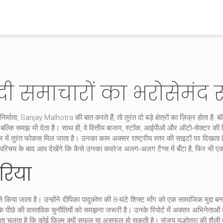
ंदी समाचारों का भरोसेमंद स
िर्माता
,
Sanjay Malhotra
की बात करते हैं, तो तुरंत दो बड़े क्षेत्रों का ज़िक्र होता है:
बॉ
 बल्कि समझ भी देता है। साथ ही, वे
वित्तीय बाजार
,
स्टॉक, आईपीओ और ऑटो‑सेक्टर की व
ें तुरंत फोकस मिल जाता है। उनका काम अक्सर राष्ट्रीय स्तर की साइटों पर दिखता है, ज
 इस परिचय के बाद आप देखेंगे कि कैसे उनका कवरेज अलग‑अलग टैग्स में बँटा है, फिर भी
रिया
ी से किया जाता है। उन्होंने दीपिका पादुकोण की 8‑घंटे शिफ्ट माँग को एक सामाजिक मुद्
कि उसके पीछे की वास्तविक चुनौतियों को समझना जरूरी है। उनके रिपोर्ट में अक्सर अभिन
ता चलता है कि कोई फ़िल्म क्यों सफल या असफल हो सकती है। संजय मल्होत्रा की शैली मे