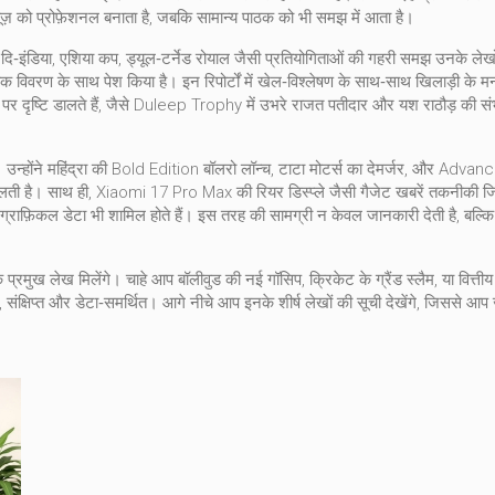
़ को प्रोफ़ेशनल बनाता है, जबकि सामान्य पाठक को भी समझ में आता है।
 दि‑इंडिया, एशिया कप, ड्यूल‑टर्नेड रोयाल जैसी प्रतियोगिताओं की गहरी समझ उनके लेखों म
विवरण के साथ पेश किया है। इन रिपोर्टों में खेल‑विश्लेषण के साथ‑साथ खिलाड़ी के मनो
ंट पर दृष्टि डालते हैं, जैसे Duleep Trophy में उभरे राजत पतीदार और यश राठौड़ की स
। उन्होंने महिंद्रा की Bold Edition बॉलरो लॉन्च, टाटा मोटर्स का देमर्जर, और Adv
है। साथ ही, Xiaomi 17 Pro Max की रियर डिस्प्ले जैसी गैजेट खबरें तकनीकी जिज्ञासा 
्राफ़िकल डेटा भी शामिल होते हैं। इस तरह की सामग्री न केवल जानकारी देती है, बल्कि
प्रमुख लेख मिलेंगे। चाहे आप बॉलीवुड की नई गॉसिप, क्रिकेट के ग्रैंड स्लैम, या वित्तीय 
ष्ट, संक्षिप्त और डेटा‑समर्थित। आगे नीचे आप इनके शीर्ष लेखों की सूची देखेंगे, जिससे