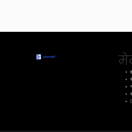
मेन
ह
स
ग
स