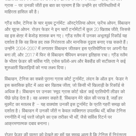
ग्रास – पर उनकी जीतें इस बात का प्रमाण हैं कि उन्होंने हर परिस्थितियों में
माहिरता हासिल की है।
ग्रैंड स्लैम
,
टेनिस के चार मुख्य टूर्नामेंट: ऑस्ट्रेलिया ओपन, फ्रेंच ओपन, विंबल्डन
और यूएस ओपन
. रोज़र फेडर ने इन चारों टर्नामेंटों में कुल 20 खिताब जीते, जिससे
वह इस क्षेत्र में बेजोड़ शासक बन गए। ग्रैंड स्लैम में उनका अभूतपूर्व रिकॉर्ड यह
दर्शाता है कि वह किस हद तक निरंतरता और मानसिक दृढ़ता बनाए रख सकते हैं।
उन्होंने 2004‑2007 में लगातार विंबल्डन जीतकर इस प्रतियोगिता पर अपनी पैठ
बना ली, और 2017 में फिर से विंबल्डन चैंपियन बनकर इतिहास रचा। ग्रैंड स्लैम
के भीतर फ़ेडर की सर्विस गति, एसेस फ़ॉलो‑अप और बैकहैंड की सटीकता ने कई
शुरुआती खिलाड़ियों को नया लक्ष्य दिया।
विंबल्डन
,
टेनिस का सबसे पुराना ग्रास कोर्ट टुर्नामेंट, लंदन के ऑल इन
. फेडर ने
इस क्लासिक इवेंट में आठ बार खिताब जीता, जो किसी भी खिलाड़ी के रिकॉर्ड से
अधिक है। विंबल्डन पर उनका ‘स्मूद ग्रास कोर्ट खेल’ कई प्रतियोगी लीडर को
पीछे छोड़ देता है। वह अक्सर कहते हैं, ‘विंबल्डन मेरे खेल की परख है, जहाँ हर
मूवमेंट का मतलब है’ – यह वाक्यांश उनकी इस टूर्नामेंट के प्रति गहरी समझ को
दर्शाता है। विंबल्डन में उनकी जीतें न केवल व्यक्तिगत उपलब्धि थीं, बल्कि टेनिस
रणनीति में नई परतें जोड़ने का एक तरीका भी थीं, जैसे सर्विस रिटर्न पर
आक्रमणात्मक दबाव बनाना।
रोज़र फेडर की यात्रा को देखते हुए हमें यह समझ आता है कि टेनिस में निरंतरता,