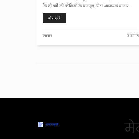
कि दो वर्षों की कोशिशों के बावजूद, सेवा आवश्यक बाजार
धारणा प्राप्त नहीं कर सकी। यह सेवा 2022 में लॉन्च की गई
और देखें
थी और इसका मकसद 10 शहरों के आइकॉनिक व्यंजन ऑर्डर
करने का था।
व्यापार
0 टिप्पणि
मेन