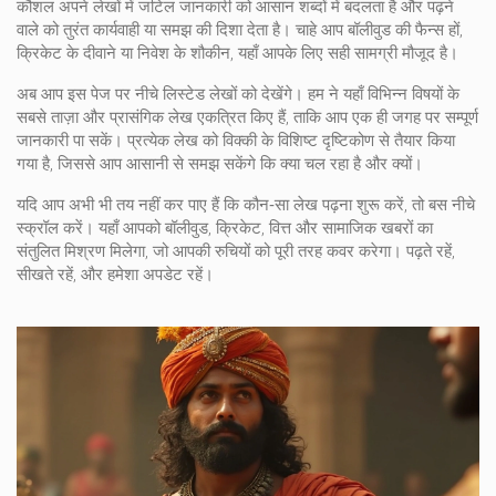
कौशल
अपने लेखों में जटिल जानकारी को आसान शब्दों में बदलता है और पढ़ने
वाले को तुरंत कार्यवाही या समझ की दिशा देता है। चाहे आप बॉलीवुड की फैन्स हों,
क्रिकेट के दीवाने या निवेश के शौकीन, यहाँ आपके लिए सही सामग्री मौजूद है।
अब आप इस पेज पर नीचे लिस्टेड लेखों को देखेंगे। हम ने यहाँ विभिन्न विषयों के
सबसे ताज़ा और प्रासंगिक लेख एकत्रित किए हैं, ताकि आप एक ही जगह पर सम्पूर्ण
जानकारी पा सकें। प्रत्येक लेख को विक्की के विशिष्ट दृष्टिकोण से तैयार किया
गया है, जिससे आप आसानी से समझ सकेंगे कि क्या चल रहा है और क्यों।
यदि आप अभी भी तय नहीं कर पाए हैं कि कौन‑सा लेख पढ़ना शुरू करें, तो बस नीचे
स्क्रॉल करें। यहाँ आपको बॉलीवुड, क्रिकेट, वित्त और सामाजिक खबरों का
संतुलित मिश्रण मिलेगा, जो आपकी रुचियों को पूरी तरह कवर करेगा। पढ़ते रहें,
सीखते रहें, और हमेशा अपडेट रहें।