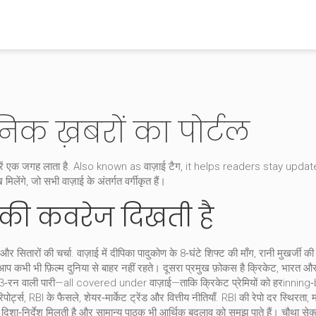
िक ख़बरों का पोर्टल
बरें एक जगह लाता है
. Also known as
वाज़ाई टैग
, it helps readers stay upda
मिलेंगे, जो सभी
वाज़ाई
के अंतर्गत वर्गीकृत हैं।
़ाई की कवरेज दिखती है
, और सितारों की चर्चा
. वाज़ाई में दीपिका पादुकोण के 8‑घंटे शिफ्ट की माँग, रानी मुखर्जी
 आप कभी भी फ़िल्म दुनिया से बाहर नहीं रहते। दूसरा प्रमुख फ़ोकस है
क्रिकेट
,
भारत और व
73‑रन वाली पारी—all covered under वाज़ाई—ताकि क्रिकेट प्रेमियों को हरinnin
िपोर्ट्स, RBI के फैसले, शेयर‑मार्केट ट्रेंड और वित्तीय नीतियाँ
. RBI की रेपो दर स्थिरता
 दिशा‑निर्देश मिलती है और सामान्य पाठक भी आर्थिक बदलाव को समझ पाते हैं। चौथा सेक्ट