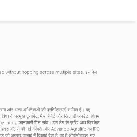
ted without hopping across multiple sites.
इस पेज
 की राय और अन्य अभिनेताओं की प्रतिक्रियाएँ शामिल हैं। यह
िश्व के प्रमुख टूर्नामेंट, मैच रिपोर्ट और खिलाड़ी अपडेट
. शिवम
g‑by‑inning जानकारी मिल सके। इस टैग के ज़रिए आप क्रिकेट
, महिंद्रा बॉलरो की नई कीमतें, और Advance Agrolife का IPO
र जो अक्सर वाज़ाई में दिखाई देता है, वह है
ऑटोमोबाइल
,
नए