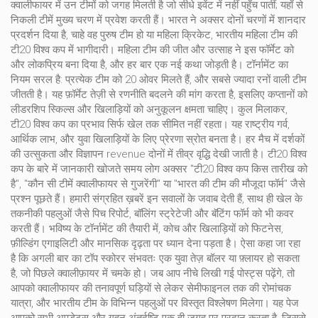
क्वालीफायर में उन टीमों को जगह मिलती है जो सीधे इवेंट में नहीं पहुँच पातीं; यहाँ से
निकली टीमें मुख्य चरण में प्रवेश करती हैं।
भारत
ने अक्सर दोनों चरणों में शानदार
प्रदर्शन दिया है, चाहे वह पुरुष टीम हो या
महिला क्रिकेट
,
भारतीय महिला टीम की
टी20 विश्व कप में भागीदारी
। महिला टीम की जीत और उत्साह ने इस फॉर्मेट को
और लोकप्रिय बना दिया है, और हर बार एक नई कथा जोड़ती है। टॉर्नामेंट का
नियम सरल है: प्रत्येक टीम को 20 ओवर मिलते हैं, और सबसे ज्यादा रनों वाली टीम
जीतती है। यह फ़ॉर्मेट तेज़ी से रणनीति बदलने की मांग करता है, इसलिए कप्तानों को
लीडरशिप स्किल्स और खिलाड़ियों को अनुकूलन क्षमता चाहिए। कुल मिलाकर,
टी20 विश्व कप का प्रभाव सिर्फ खेल तक सीमित नहीं रहता। यह राष्ट्रीय गर्व,
आर्थिक लाभ, और युवा खिलाड़ियों के लिए प्रेरणा स्रोत बनता है। हर मैच में दर्शकों
की उत्सुकता और विज्ञापन revenue दोनों में तीव्र वृद्धि देखी जाती है। टी20 विश्व
कप के बारे में जानकारी खोजते समय लोग अक्सर "टी20 विश्व कप किस तारीख को
है", "कौन सी टीमें क्वालीफायर से गुजरेंगी" या "भारत की टीम की मौजूदा फॉर्म" जैसे
प्रश्न पूछते हैं। हमारी संग्रहित ख़बरें इन सवालों के जवाब देती हैं, साथ ही खेल के
तकनीकी पहलुओं जैसे पिच रिपोर्ट, बॉलिंग स्ट्रेटेजी और बॅटिंग फॉर्म को भी कवर
करती हैं। भविष्य के टॉर्नामेंट की तैयारी में, कोच और खिलाड़ियों को फिटनेस,
फ़ील्डिंग एगाइलिटी और मानसिक दृढ़ता पर ध्यान देना पड़ता है। ऐसा कहा जा रहा
है कि अगली बार का टॉप स्कोरर संभवतः एक युवा तेज़ बॉलर या फ़्लायर हो सकता
है, जो पिछले क्वालीफ़ायर में चमके हो। जब आप नीचे लिखी गई पोस्ट्स पढ़ेंगे, तो
आपको क्वालीफायर की तनावपूर्ण घड़ियों से लेकर सेमीफाइनल तक की रोमांचक
यात्रा, और भारतीय टीम के विभिन्न पहलुओं पर विस्तृत विश्लेषण मिलेगा। यह पेज