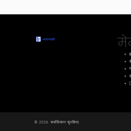
मेन
ह
स
ग
स
© 2026. सर्वाधिकार सुरक्षित|