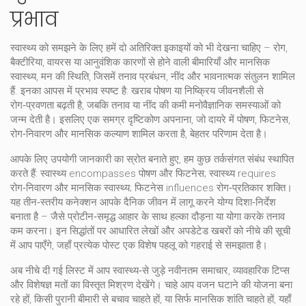
प्रभाव
स्वास्थ्य को समझने के लिए हमें दो अतिरिक्त इकाइयों को भी देखना चाहिए –
रोग
,
बैक्टीरिया, वायरस या आनुवंशिक कारणों से होने वाली बीमारियाँ
और
मानसिक
स्वास्थ्य
,
मन की स्थिति, जिसमें तनाव प्रबंधन, नींद और भावनात्मक संतुलन शामिल
हैं
. इनका आपस में प्रभाव स्पष्ट है: खराब पोषण या निष्क्रिय जीवनशैली से
रोग‑प्रवणता बढ़ती है, जबकि तनाव या नींद की कमी मनोवैज्ञानिक समस्याओं को
जन्म देती है। इसलिए एक समग्र दृष्टिकोण अपनाना, जो दायरे में पोषण, फिटनेस,
रोग‑निवारण और मानसिक कल्याण शामिल करता है, बेहतर परिणाम देता है।
आपके लिए उपयोगी जानकारी का स्रोत बनाते हुए, हम कुछ तर्कसंगत संबंध स्थापित
करते हैं:
स्वास्थ्य
encompasses पोषण और फिटनेस; स्वास्थ्य requires
रोग‑निवारण और मानसिक स्वास्थ्य; फिटनेस influences रोग‑प्रतिकार शक्ति।
यह तीन‑स्तरीय कनेक्शन आपके दैनिक जीवन में लागू करने योग्य दिशा‑निर्देश
बनाता है – जैसे प्रोटीन‑समृद्ध आहार के साथ हल्का दौड़ना या योगा करके तनाव
कम करना। इन सिद्धांतों पर आधारित लेखों और अपडेटेड खबरों को नीचे की सूची
में आप पाएँगे, जहाँ प्रत्येक पोस्ट एक विशेष पहलू को गहराई से समझाता है।
अब नीचे दी गई लिस्ट में आप स्वास्थ्य‑से जुड़े नवीनतम समाचार, व्यावहारिक टिप्स
और विशेषज्ञ मतों का विस्तृत मिश्रण देखेंगे। चाहे आप वजन घटाने की योजना बना
रहे हों, किसी पुरानी बीमारी से बचाव चाहते हों, या सिर्फ मानसिक शांति चाहते हों, यहाँ