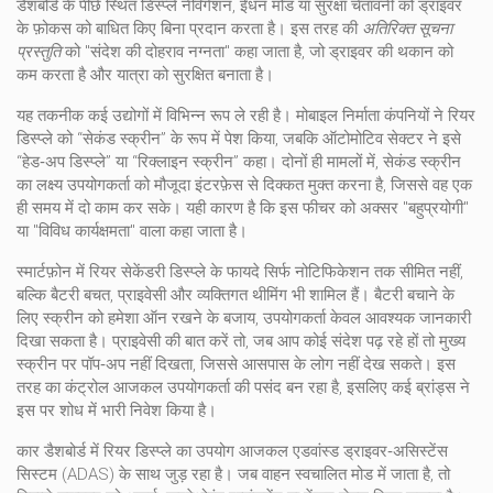
डैशबोर्ड के पीछे स्थित डिस्प्ले नेविगेशन, ईंधन मोड या सुरक्षा चेतावनी को ड्राइवर
के फ़ोकस को बाधित किए बिना प्रदान करता है। इस तरह की
अतिरिक्त सूचना
प्रस्तुति
को "संदेश की दोहराव नग्नता" कहा जाता है, जो ड्राइवर की थकान को
कम करता है और यात्रा को सुरक्षित बनाता है।
यह तकनीक कई उद्योगों में विभिन्न रूप ले रही है। मोबाइल निर्माता कंपनियों ने रियर
डिस्प्ले को “सेकंड स्क्रीन” के रूप में पेश किया, जबकि ऑटोमोटिव सेक्टर ने इसे
“हेड‑अप डिस्प्ले” या “रिक्लाइन स्क्रीन” कहा। दोनों ही मामलों में,
सेकंड स्क्रीन
का लक्ष्य उपयोगकर्ता को मौजूदा इंटरफ़ेस से दिक्कत मुक्त करना है, जिससे वह एक
ही समय में दो काम कर सके। यही कारण है कि इस फीचर को अक्सर "बहुप्रयोगी"
या "विविध कार्यक्षमता" वाला कहा जाता है।
स्मार्टफ़ोन में रियर सेकेंडरी डिस्प्ले के फायदे सिर्फ नोटिफिकेशन तक सीमित नहीं,
बल्कि बैटरी बचत, प्राइवेसी और व्यक्तिगत थीमिंग भी शामिल हैं। बैटरी बचाने के
लिए स्क्रीन को हमेशा ऑन रखने के बजाय, उपयोगकर्ता केवल आवश्यक जानकारी
दिखा सकता है। प्राइवेसी की बात करें तो, जब आप कोई संदेश पढ़ रहे हों तो मुख्य
स्क्रीन पर पॉप‑अप नहीं दिखता, जिससे आसपास के लोग नहीं देख सकते। इस
तरह का कंट्रोल आजकल उपयोगकर्ता की पसंद बन रहा है, इसलिए कई ब्रांड्स ने
इस पर शोध में भारी निवेश किया है।
कार डैशबोर्ड में रियर डिस्प्ले का उपयोग आजकल एडवांस्ड ड्राइवर‑असिस्टेंस
सिस्टम (ADAS) के साथ जुड़ रहा है। जब वाहन स्वचालित मोड में जाता है, तो