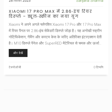
Sanjana Sharma
26 सितंबर 2025
XIAOMI 17 PRO MAX में 2.86‑इंच रियर
डिस्प्ले – ड्यूल‑स्क्रीन का नया युग
Xiaomi ने अपने अगले फ्लैगशिप Xiaomi 17 Pro और 17 Pro Max
में रियर पैनल पर 2.86‑इंच सेकेंडरी डिस्प्ले जोड़ा है। यह अनोखी स्क्रीन
नोटिफिकेशन, गेमिंग और कस्टम केस के जरिए अतिरिक्त इंटरएक्शन देती
है। M10 डिस्प्ले पैनेल और SuperRED मैटेरियल से चमक और ऊर्जा
दक्षता में सुधार हुआ है। ड्यूल‑स्क्रीन तकनीक उद्योग में नया ट्रेंड सेट
और देखें
कर सकती है।
टेक्नोलॉजी
0 टिप्पणि