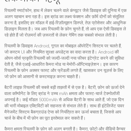
रियलमी
स्मार्टफोन
,
हाथ में लेकर चलने वाले कंप्यूटर जैसे डिवाइस
की दुनिया में एक
अलग पहचान बना रहा है। इस ब्रांड का लक्ष्य फंक्शन और फ़ॉर्म दोनों को संतुलित
करना है, इसलिए हर मॉडल में हाई‑रिज़ॉल्यूशन डिस्प्ले, तेज़ प्रोसेसर और आधुनिक
डिज़ाइन मिलता है। जब आप रियलमी के फ़ोन चुनते हैं, तो आप एक ऐसी डिवाइस ले
रहे होते हैं जो रोज़मर्रा की ज़रूरतों से लेकर गेमिंग तक सबको संभाल लेती है।
रियलमी के डिवाइस
Android
,
गूगल का मोबाइल ऑपरेटिंग सिस्टम
पर चलते हैं,
जो कस्टम UI और नियमित सुरक्षा अपडेट्स का वादा करता है। Android की
ओपन-सोर्स प्रकृति रियलमी को जल्दी‑जल्दी नया फीचर इंटेग्रेट करने की सुविधा
देती है, जैसे एआई‑आधारित कैमरा मोड या मेमोरी‑ऑप्टिमाइज़ेशन। इस कारण
रियलमी के फ़ोन अक्सर फास्ट और फ्रेंडली लगते हैं, खासकर उन यूज़र्स के लिए
जो फ़ोन को आसानी से कस्टमाइज़ करना चाहते हैं।
बैटरी लाइफ़ रियलमी की सबसे बड़ी ताक़तों में से एक है।
बैटरी
,
फ़ोन को ऊर्जा देने
वाला कॉम्पोनेंट
के लिए ब्रांड ने उच्च mAh क्षमता और फास्ट‑चार्ज टेक्नोलॉजी
अपनाई है। कई मॉडल 5000 mAh से अधिक बैटरी के साथ आते हैं, जो एक दिन
की भारी मोबाइल एक्टिविटी को सहजता से संभाल लेते हैं। साथ ही इंटेलिजेंट पावर
मैनेजमेंट सिस्टम बैकग्राउंड ऐप्स को नियंत्रित कर ऊर्जा बचाता है, जिससे आप
चार्ज के बीच में भी फ़ोन का पूरा इस्तेमाल कर सकते हैं।
कैमरा क्षमता रियलमी के फ़ोन को अलग बनाती है।
कैमरा
,
फ़ोटो और वीडियो कैप्चर