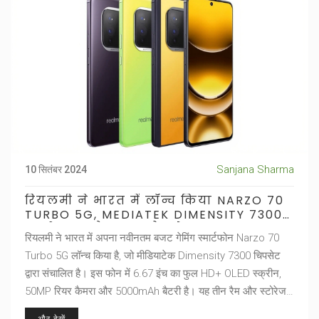
Sanjana Sharma
10 सितंबर 2024
रियलमी ने भारत में लॉन्च किया NARZO 70
TURBO 5G, MEDIATEK DIMENSITY 7300
ऊर्जा SOC और 12GB रैम के साथ
रियलमी ने भारत में अपना नवीनतम बजट गेमिंग स्मार्टफोन Narzo 70
Turbo 5G लॉन्च किया है, जो मीडियाटेक Dimensity 7300 चिपसेट
द्वारा संचालित है। इस फोन में 6.67 इंच का फुल HD+ OLED स्क्रीन,
50MP रियर कैमरा और 5000mAh बैटरी है। यह तीन रैम और स्टोरेज
वेरियंट्स में उपलब्ध है और इसकी शुरुआती कीमत 14,999 रुपये है।