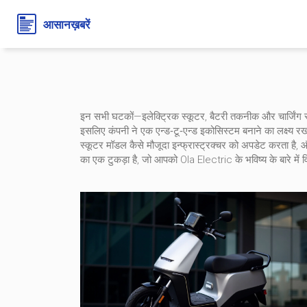
इन सभी घटकों—इलेक्ट्रिक स्कूटर, बैटरी तकनीक और चार्जिंग 
इसलिए कंपनी ने एक एन्ड‑टू‑एन्ड इकोसिस्टम बनाने का लक्ष्य रखा ह
स्कूटर मॉडल कैसे मौजूदा इन्फ्रास्ट्रक्चर को अपडेट करता है, और
का एक टुकड़ा है, जो आपको Ola Electric के भविष्य के बारे में 