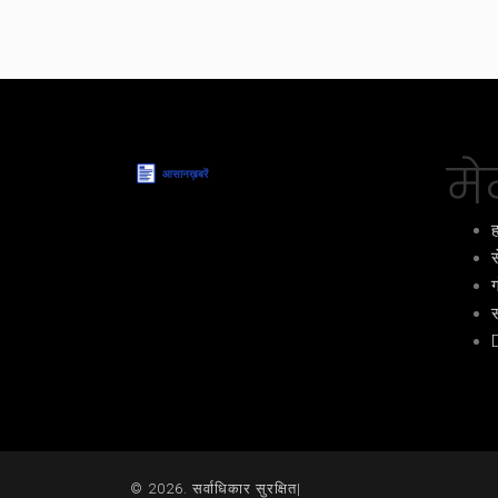
मेन
ह
स
ग
स
© 2026. सर्वाधिकार सुरक्षित|