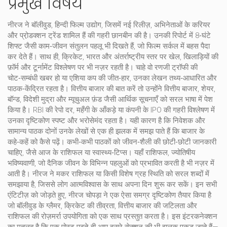
प्रमुख विषय
नीरज ने
बॉलीवुड
,
हिन्दी फिल्म उद्योग, जिसमें नई रिलीज़, अभिनेताओं के करियर
और प्रो़डक्शन ट्रेंड शामिल हैं
की गहरी छानबीन की है। उनकी रिपोर्ट में 8‑घंटे
शिफ्ट जैसी काम‑जीवन संतुलन पहलू भी दिखते हैं, जो फिल्म सर्कल में बहस पैदा
कर देते हैं। साथ ही,
क्रिकेट
,
भारत और अंतर्राष्ट्रीय स्तर पर खेल, खिलाड़ियों की
फ़ॉर्म और टूर्नामेंट विश्लेषण
पर भी नज़र रहती है। चाहे वो रणजी ट्रॉफी की
चोट‑सम्बंधी खबर हो या एशिया कप की जीत‑हार, उनका लेखन तथ्य‑आधारित और
पाठक‑केंद्रित रहता है। वित्तीय बाजार की बात करें तो उन्होंने
वित्तीय बाजार
,
शेयर,
बॉन्ड, विदेशी मुद्रा और म्यूचुअल फ़ंड जैसी आर्थिक सूचनाएँ
को सरल भाषा में पेश
किया है। RBI की रेपो दर, महँगी के आँकड़े या कंपनी के IPO की गहरी विश्लेषण में
उनका दृष्टिकोण स्पष्ट और भरोसेमंद रहता है। यही कारण है कि निवेशक और
सामान्य पाठक दोनों उनके लेखों से एक ही झलक में समझ पाते हैं कि बाजार के
कहे‑कहें को कैसे पढ़ें। कभी‑कभी पाठकों को जीवन‑शैली की छोटी‑छोटी जानकारी
चाहिए, जैसे आज के राशिफल या स्वास्थ्य‑टिप्स। यहाँ
राशिफल
,
ज्योतिषीय
भविष्यवाणी, जो दैनिक जीवन के विभिन्न पहलुओं को प्रभावित करती है
भी नज़र में
आती है। नीरज ने मकर राशिफल या किसी विशेष ग्रह स्थिति को सरल शब्दों में
समझाया है, जिससे लोग आत्मविश्वास के साथ अपना दिन शुरू कर सकें। इन सभी
एंटिटीज़ को जोड़ते हुए, नीरज चोपड़ा ने एक ऐसा समग्र दृष्टिकोण तैयार किया है
जो बॉलीवुड के ग्लैमर, क्रिकेट की तीव्रता, वित्तीय बाजार की जटिलता और
राशिफल की रोज़मर्रा उपयोगिता को एक साथ प्रस्तुत करता है। इस इंटरकनेक्शन