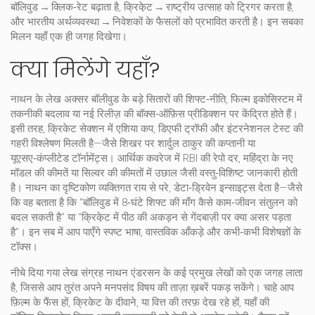
बॉलिवुड → क्लिक‑रेट बढ़ाता है, क्रिके़ट → राष्ट्रीय उत्साह को ट्रिगर करता है,
और भारतीय अर्थव्यवस्था → निवेशकों के फैसलों को प्रभावित करती है। इन सबका
मिलन यहाँ एक ही जगह दिखेगा।
क्या मिलेंगे यहाँ?
नाथन के लेख अक्सर बॉलीवुड के बड़े सितारों की शिफ्ट‑नीति, फिल्म इकोसिस्टम में
तकनीकी बदलाव या नई रिलीज़ की बॉक्स‑ऑफ़िस प्रीडिक्शन पर केंद्रित होते हैं।
इसी तरह, क्रिकेट सेक्शन में एशिया कप, डिएफी ट्रॉफी और इंटरनेशनल टेस्ट की
गहरी विश्लेषण मिलती है—जैसे शिखर पर शार्दुल ठाकुर की कप्तानी या
यूएसए‑कंप्लीटेड टॉर्नामेंट्स। आर्थिक कवरेज में RBI की रेपो दर, महिंद्रा के नए
मॉडल की कीमतें या सिल्वर की कीमतों में उछाल जैसी वस्तु‑विशिष्ट जानकारी होती
है। नाथन का दृष्टिकोण व्यक्तिगत राय से परे, डेटा‑ड्रिवेन इन्साइट्स देता है—जैसे
कि वह बताता है कि “बॉलिवुड में 8‑घंटे शिफ्ट की माँग कैसे काम‑जीवन संतुलन को
बदल सकती है” या “क्रिके़ट में पीठ की अकड़न से गेंदबाज़ी पर क्या असर पड़ता
है”। इन सब में आप पाएँगे स्पष्ट भाषा, वास्तविक आँकड़े और कभी‑कभी विशेषज्ञों के
टॉक्स।
नीचे दिया गया लेख संग्रह नाथन एंडरसन के कई प्रमुख लेखों को एक जगह लाता
है, जिससे आप तुरंत अपने मनपसंद विषय की ताज़ा ख़बरें पकड़ सकेंगे। चाहे आप
फ़िल्म के फैंस हों, क्रिकेट के दीवाने, या वित्त की तरफ़ देख रहे हों, यहाँ की