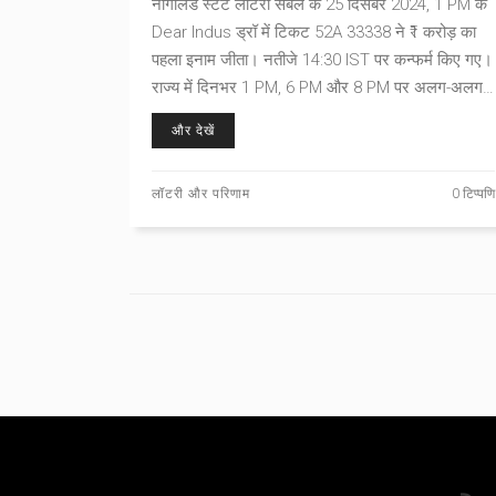
नागालैंड स्टेट लॉटरी संबल के 25 दिसंबर 2024, 1 PM के
Dear Indus ड्रॉ में टिकट 52A 33338 ने ₹1 करोड़ का
पहला इनाम जीता। नतीजे 14:30 IST पर कन्फर्म किए गए।
राज्य में दिनभर 1 PM, 6 PM और 8 PM पर अलग-अलग
ड्रॉ होते हैं। प्रतिभागी अपने टिकट नंबर मिलान कर
और देखें
पुरस्कार का दावा कर सकते हैं।
लॉटरी और परिणाम
0 टिप्पणि