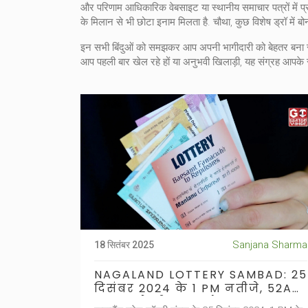
और परिणाम आधिकारिक वेबसाइट या स्थानीय समाचार पत्रों में प
के मिलान से भी छोटा इनाम मिलता है. चौथा, कुछ विशेष ड्रॉ में बोनस
इन सभी बिंदुओं को समझकर आप अपनी भागीदारी को बेहतर बना स
आप पहली बार खेल रहे हों या अनुभवी खिलाड़ी, यह संग्रह आपके
Sanjana Sharma
18 सितंबर 2025
NAGALAND LOTTERY SAMBAD: 25
दिसंबर 2024 के 1 PM नतीजे, 52A
33338 ने जीता ₹1 करोड़