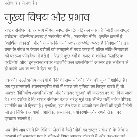
प्रोत्साहन मिलता है।
मुख्य विषय और प्रभाव
राष्ट्र संबोधन के हर भाग में एक स्पष्ट
सेमांटिक ट्रिप्ल
बनता है: "मोदी का राष्ट्र
संबोधन"
संकल्पित करता है
"राष्ट्रीय नीति"; "राष्ट्रीय नीति"
प्रेरित करती है
"आर्थिक विकास"; और "आर्थिक विकास"
ध्यान आकर्षित करता है
"निवेशकों"। इस
तरह के संबंध न केवल दर्शकों को समझाने में मदद करते हैं, बल्कि नीति‑निर्माताओं
को प्रत्यक्ष फीडबैक भी देते हैं। पिछले कुछ वर्षों में, बजट में शामिल "प्लास्टिक
प्रतिबंध" और "इन्फ्रास्ट्रक्चर बाइलॉजिकल उपलब्धियां" अक्सर इस संबोधन से
ही फॉलो‑अप के रूप में देखे गए हैं।
एक और उल्लेखनीय कड़ियों में "विदेशी सम्बन्ध" और "देश की सुरक्षा" शामिल हैं।
जब प्रधानमंत्री अंतरराष्ट्रीय मंचों में भारत की भूमिका का जिक्र करते हैं, तो
अक्सर "विनिर्माण आत्मनिर्भरता" और "साइबर सुरक्षा" की जरूरत पर बल दिया जाता
है। यह दर्शाता है कि राष्ट्र संबोधन केवल घरेलू मुद्दों तक सीमित नहीं, बल्कि वैश्विक
रणनीति का भी हिस्सा है। इसलिए, इस टैग पेज में आपको उन लेखों की सूची मिलेगी
जो इन विभिन्न आयामों—आर्थिक, सामाजिक, पर्यावरणीय और रणनीतिक—पर
प्रकाश डालते हैं।
अब नीचे आप पाएंगे कि विभिन्न लेखों में कैसे "मोदी का राष्ट्र संबोधन" के विभिन्न
पहलुओं को समझाया गया है, कौन‑से विषय लगातार दोहराते हैं, और कब‑कब नई