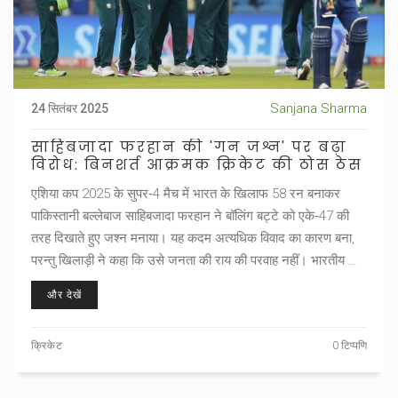
Sanjana Sharma
24 सितंबर 2025
साहिबजादा फरहान की 'गन जश्न' पर बढ़ा
विरोध: बिनशर्त आक्रमक क्रिकेट की ठोस ठेस
एशिया कप 2025 के सुपर‑4 मैच में भारत के खिलाफ 58 रन बनाकर
पाकिस्तानी बल्लेबाज साहिबजादा फरहान ने बॉलिंग बट्टे को एके‑47 की
तरह दिखाते हुए जश्न मनाया। यह कदम अत्यधिक विवाद का कारण बना,
परन्तु खिलाड़ी ने कहा कि उसे जनता की राय की परवाह नहीं। भारतीय टीम
और आंकड़ों ने इस कार्य को कड़ी निंदा की, जबकि फरहान ने आक्रामक
और देखें
खेल की आवश्यकता पर जोर दिया।
क्रिकेट
0 टिप्पणि