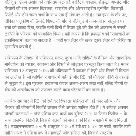
बॉलीवुड
,
फ़िल्म उद्योग की नवीनतम घटनाएँ, कास्टिंग बदलाव, शेड्यूल अपडेट और
सितारों की राय
अक्सर
क्रिकट
,
राष्ट्रीय और अंतरराष्ट्रीय टूर्नामेंट, खिलाड़ी
रिपोर्ट और टीम चयन चर्चा
के साथ एक ही मंच पर आती हैं। उदाहरण के तौर पर,
दीपिका पादुकोण की 8‑घंटे शिफ्ट की माँग ने बॉलीवुड में काम‑जीवन संतुलन पर
चर्चा को बढ़ावा दिया, जबकि उसी दिनों में शिवम दुबे की पीठ की अकड़न ने रणजी
ट्रॉफी के परिणाम को प्रभावित किया। यही कारण है कि
हकलाना
को "समाचारों का
इकोसिस्टम" कहा जा सकता है – जहाँ एक क्षेत्र की खबर दूसरे क्षेत्र को प्रेरित या
प्रभावित करती है।
राशिफल के सेक्शन में
राशिफल
,
मकर, कुम्भ आदि राशियों के दैनिक और साप्ताहिक
मार्गदर्शन
को व्यापार, स्वास्थ्य और रिश्तों से जोड़कर प्रस्तुत किया जाता है। मकर
राशिफल 12 अक्टूबर 2025 की भविष्यवाणी में व्यापार में तेज़ी और रिश्तों में मिठास
का उल्लेख है, जो आर्थिक समाचार में महँगाई और RBI की मौद्रिक नीति से गहराई
से जुड़ता है। इस प्रकार,
हकलाना
केवल अलग‑अलग लेख नहीं, बल्कि विषयों के
बीच की अंतर्संबंधता को उजागर करने वाला प्लेटफ़ॉर्म बन जाता है।
आर्थिक समाचार में RBI की रेपो दर स्थिरता, महिंद्रा की नई कार लॉन्च, और
सिल्वर की कीमतों में रिकॉर्ड उछाल जैसे अपडेट शामिल होते हैं। ये आँकड़े अक्सर
मौसमी घटनाओं – जैसे एशिया कप, वर्ल्ड कप वुमेन्स ODI, या फिल्म रिलीज – के
साथ तालमेल बिठाते हैं, जिससे पाठकों को बाजार की दिशा समझने में मदद मिलती
है। उदाहरणस्वरूप, RBI ने अक्टूबर 2025 में रेपो दर 5.5% पर रखी, जबकि उसी
महीने भारत ने एशिया कप में महत्वपूर्ण जीत हासिल की, जिससे राष्ट्रीय